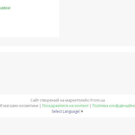
равки
Сайт створений на маркетплейсі
Prom.ua
LEMI магазин косметики |
Поскаржитися на контент
|
Політика конфіденційно
Select Language
▼