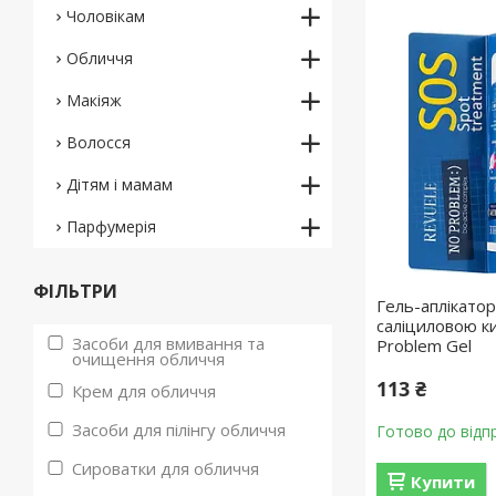
Чоловікам
Обличчя
Макіяж
Волосся
Дітям і мамам
Парфумерія
ФІЛЬТРИ
Гель-аплікатор
саліциловою к
Засоби для вмивання та
Problem Gel
очищення обличчя
113 ₴
Крем для обличчя
Засоби для пілінгу обличчя
Готово до відп
Сироватки для обличчя
Купити