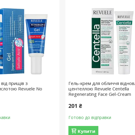
 від прищів з
Гель-крем для обличчя відно
ислотою Revuele No
центеллою Revuele Centella
Regenerating Face Gel-Cream
201 ₴
равки
Готово до відправки
Купити