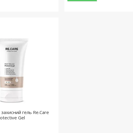
 захисний гель Re.Care
otective Gel