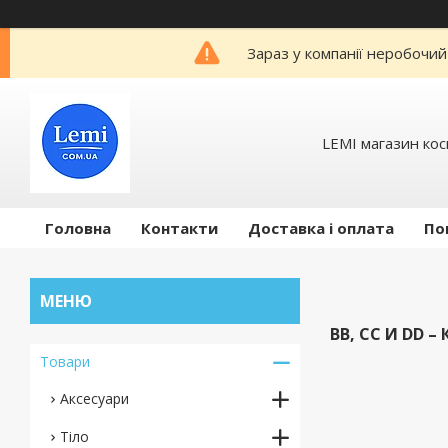
Зараз у компанії неробочий
LEMI магазин ко
Головна
Контакти
Доставка і оплата
По
BB, CC И DD –
Товари
Аксесуари
Тіло