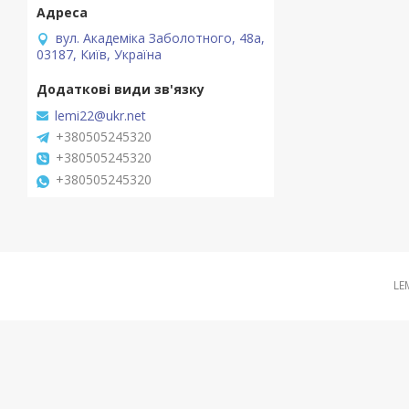
вул. Академіка Заболотного, 48а,
03187, Київ, Україна
lemi22@ukr.net
+380505245320
+380505245320
+380505245320