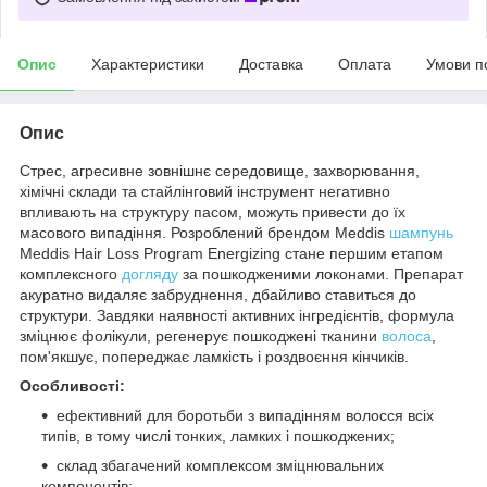
Опис
Характеристики
Доставка
Оплата
Умови п
Опис
Стрес, агресивне зовнішнє середовище, захворювання,
хімічні склади та стайлінговий інструмент негативно
впливають на структуру пасом, можуть привести до їх
масового випадіння. Розроблений брендом Meddis
шампунь
Meddis Hair Loss Program Energizing стане першим етапом
комплексного
догляду
за пошкодженими локонами. Препарат
акуратно видаляє забруднення, дбайливо ставиться до
структури. Завдяки наявності активних інгредієнтів, формула
зміцнює фолікули, регенерує пошкоджені тканини
волоса
,
пом'якшує, попереджає ламкість і роздвоєння кінчиків.
Особливості:
ефективний для боротьби з випадінням волосся всіх
типів, в тому числі тонких, ламких і пошкоджених;
склад збагачений комплексом зміцнювальних
компонентів;