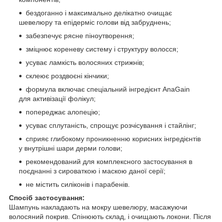
бездоганно і максимально делікатно очищає
шевелюру та епідерміс голови від забруднень;
забезпечує рясне піноутворення;
зміцнює кореневу систему і структуру волосся;
усуває ламкість волосяних стрижнів;
склеює роздвоєні кінчики;
формула включає спеціальний інгредієнт AnaGain
для активізації фолікул;
попереджає алопецію;
усуває сплутаність, спрощує розчісування і стайлінг;
сприяє глибокому проникненню корисних інгредієнтів
у внутрішні шари дерми голови;
рекомендований для комплексного застосування в
поєднанні з сироваткою і маскою даної серії;
не містить силіконів і парабенів.
Спосіб застосування:
Шампунь накладають на мокру шевелюру, масажуючи
волосяний покрив. Спінюють склад, і очищають локони. Після