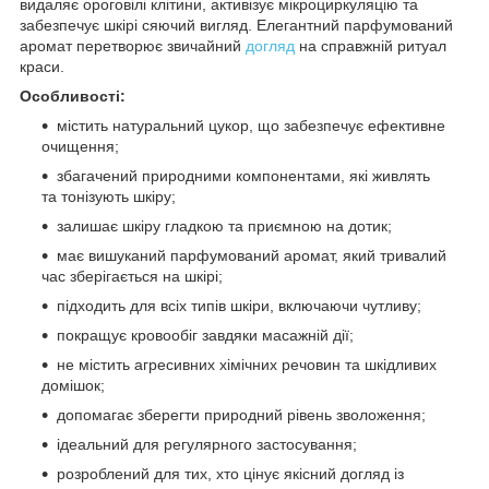
видаляє ороговілі клітини, активізує мікроциркуляцію та
забезпечує шкірі сяючий вигляд. Елегантний парфумований
аромат перетворює звичайний
догляд
на справжній ритуал
краси.
Особливості:
містить натуральний цукор, що забезпечує ефективне
очищення;
збагачений природними компонентами, які живлять
та тонізують шкіру;
залишає шкіру гладкою та приємною на дотик;
має вишуканий парфумований аромат, який тривалий
час зберігається на шкірі;
підходить для всіх типів шкіри, включаючи чутливу;
покращує кровообіг завдяки масажній дії;
не містить агресивних хімічних речовин та шкідливих
домішок;
допомагає зберегти природний рівень зволоження;
ідеальний для регулярного застосування;
розроблений для тих, хто цінує якісний догляд із