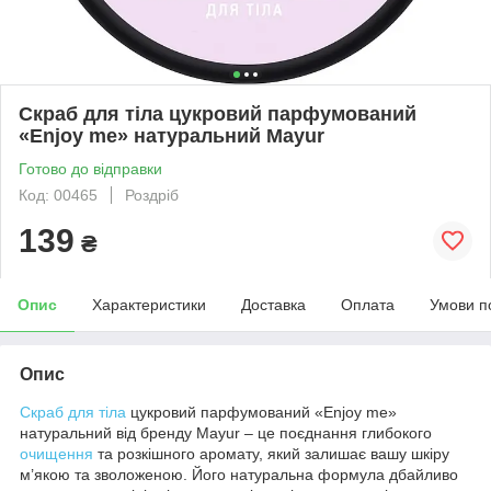
Скраб для тіла цукровий парфумований
«Enjoy me» натуральний Mayur
Готово до відправки
Код: 00465
Роздріб
139
₴
Опис
Характеристики
Доставка
Оплата
Умови п
Опис
Скраб для тіла
цукровий парфумований «Enjoy me»
натуральний від бренду Mayur – це поєднання глибокого
очищення
та розкішного аромату, який залишає вашу шкіру
м’якою та зволоженою. Його натуральна формула дбайливо