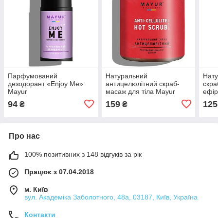
Парфумований
Натуральний
Нату
дезодорант «Enjoy Me»
антицелюлітний скраб-
скра
Mayur
масаж для тіла Mayur
ефір
May
94
159
125
₴
₴
Про нас
100% позитивних з 148 відгуків за рік
Працює з 07.04.2018
м. Київ
вул. Академіка Заболотного, 48а, 03187, Київ, Україна
Контакти