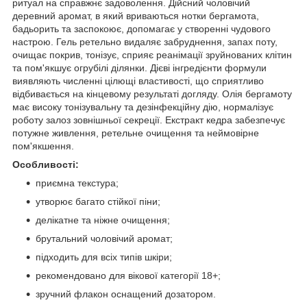
ритуал на справжнє задоволення. Дійсний чоловічий
деревний аромат, в який вриваються нотки бергамота,
бадьорить та заспокоює, допомагає у створенні чудового
настрою. Гель ретельно видаляє забруднення, запах поту,
очищає покрив, тонізує, сприяє реанімації зруйнованих клітин
та пом'якшує огрубілі ділянки. Дієві інгредієнти формули
виявляють численні цілющі властивості, що сприятливо
відбивається на кінцевому результаті догляду. Олія бергамоту
має високу тонізувальну та дезінфекційну дію, нормалізує
роботу залоз зовнішньої секреції. Екстракт кедра забезпечує
потужне живлення, ретельне очищення та неймовірне
пом'якшення.
Особливості:
приємна текстура;
утворює багато стійкої піни;
делікатне та ніжне очищення;
брутальний чоловічий аромат;
підходить для всіх типів шкіри;
рекомендовано для вікової категорії 18+;
зручний флакон оснащений дозатором.