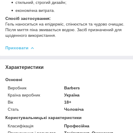
стильний, строгий дизайн;
економічна витрата.
Спосіб застосування:
Гель наноситься на епідерміс, спінюється та чудово очищає.
Після миття піна змивається водою. Засіб призначений для
щоденного використання.
Приховати
Характеристики
Основні
Виробник
Barbers
Країна виробник
Україна
Вік
18+
Стать
Чоловіча
Користувальницькі характеристики
Класифікація
Професійна
Призначення і результат
Тонізування, Очищення,