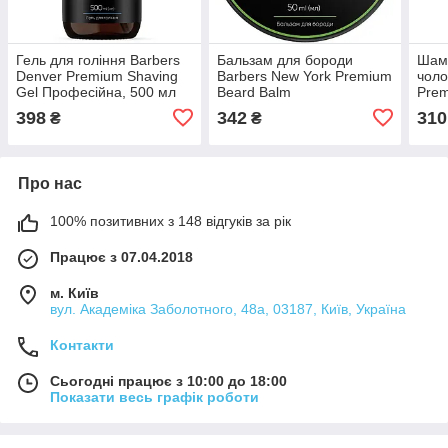
Гель для гоління Barbers
Бальзам для бороди
Шамп
Denver Premium Shaving
Barbers New York Premium
чоло
Gel Професійна, 500 мл
Beard Balm
Pre
Проф
398
342
310
₴
₴
типи
Про нас
100% позитивних з 148 відгуків за рік
Працює з 07.04.2018
м. Київ
вул. Академіка Заболотного, 48а, 03187, Київ, Україна
Контакти
Сьогодні працює з 10:00 до 18:00
Показати весь графік роботи