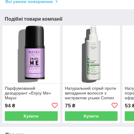
Всі умови повернення
Подібні товари компанії
Парфумований
Натуральний спрей проти
Нату
дезодорант «Enjoy Me»
випадання волосся з
поро
Mayur
екстрактом усьми Comex
ефір
евка
94
75
53
₴
₴
Купити
Купити