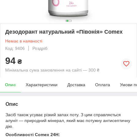
Дезодорант натуральний «Півонія» Comex
Немає в наявності
Код: 9406
Роздріб
94
₴
Мінімальна сума замовлення на сайті — 300 ₴
Опис
Характеристики
Доставка
Оплата
Умови п
Опис
Засіб також усуває різкий запах поту. З цим справляється
алуніт — природний мінерал, який має потужну антисептичну
дію.
Особливості Comex 24H: