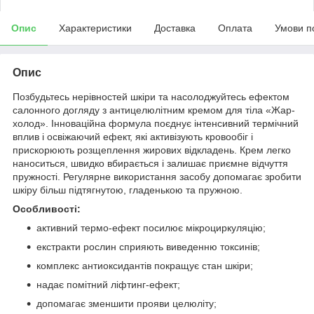
Опис
Характеристики
Доставка
Оплата
Умови п
Опис
Позбудьтесь нерівностей шкіри та насолоджуйтесь ефектом
салонного догляду з антицелюлітним кремом для тіла «Жар-
холод». Інноваційна формула поєднує інтенсивний термічний
вплив і освіжаючий ефект, які активізують кровообіг і
прискорюють розщеплення жирових відкладень. Крем легко
наноситься, швидко вбирається і залишає приємне відчуття
пружності. Регулярне використання засобу допомагає зробити
шкіру більш підтягнутою, гладенькою та пружною.
Особливості:
активний термо-ефект посилює мікроциркуляцію;
екстракти рослин сприяють виведенню токсинів;
комплекс антиоксидантів покращує стан шкіри;
надає помітний ліфтинг-ефект;
допомагає зменшити прояви целюліту;