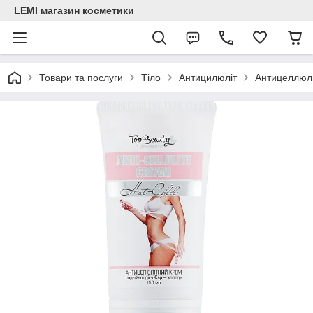
LEMI магазин косметики
Товари та послуги
Тіло
Антицилюліт
Антицеллюл