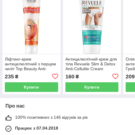
Ліфтинг-крем
Антицелюлітний крем для
Олія
антицелюлітний з перцем
тіла Revuele Slim & Detox
анти
чиліт Top Beauty Anti-
Anti-Cellulite Cream
Грей
Cellulite Cream
Anti-
235
160
209
₴
₴
Купити
Купити
Про нас
100% позитивних з 146 відгуків за рік
Працює з 07.04.2018