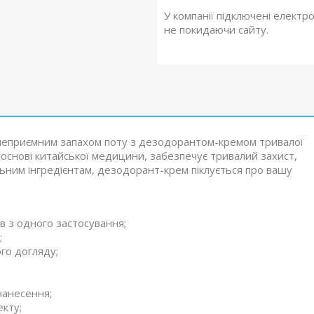
У компанії підключені електр
не покидаючи сайту.
з неприємним запахом поту з дезодорантом-кремом тривалої
а основі китайської медицини, забезпечує тривалий захист,
ьним інгредієнтам, дезодорант-крем піклується про вашу
 з одного застосування;​
;
о догляду;​
нанесення;
кту;