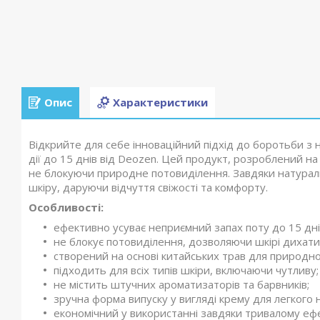
Опис
Характеристики
Відкрийте для себе інноваційний підхід до боротьби 
дії до 15 днів від Deozen. Цей продукт, розроблений н
не блокуючи природне потовиділення. Завдяки натурал
шкіру, даруючи відчуття свіжості та комфорту.​
Особливості:
ефективно усуває неприємний запах поту до 15 днів
не блокує потовиділення, дозволяючи шкірі дихати
створений на основі китайських трав для природног
підходить для всіх типів шкіри, включаючи чутливу;
не містить штучних ароматизаторів та барвників;
зручна форма випуску у вигляді крему для легкого 
економічний у використанні завдяки тривалому ефе