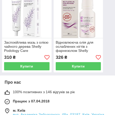
Заспокійлива мазь з олією
Відновлююча олія для
чайного дерева Shelly
ослаблених нігтів з
Podology Care
фарнезолом Shelly
Podology Care
310
326
₴
₴
Купити
Купити
Про нас
100% позитивних з 146 відгуків за рік
Працює з 07.04.2018
м. Київ
вул. Академіка Заболотного, 48а, 03187, Київ, Україна