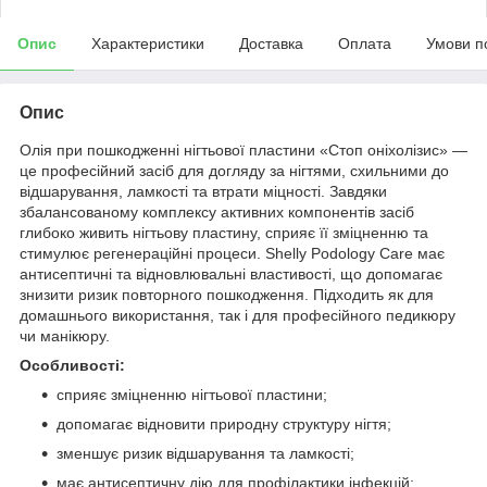
Опис
Характеристики
Доставка
Оплата
Умови п
Опис
Олія при пошкодженні нігтьової пластини «Стоп оніхолізис» —
це професійний засіб для догляду за нігтями, схильними до
відшарування, ламкості та втрати міцності. Завдяки
збалансованому комплексу активних компонентів засіб
глибоко живить нігтьову пластину, сприяє її зміцненню та
стимулює регенераційні процеси. Shelly Podology Care має
антисептичні та відновлювальні властивості, що допомагає
знизити ризик повторного пошкодження. Підходить як для
домашнього використання, так і для професійного педикюру
чи манікюру.
Особливості:
сприяє зміцненню нігтьової пластини;
допомагає відновити природну структуру нігтя;
зменшує ризик відшарування та ламкості;
має антисептичну дію для профілактики інфекцій;