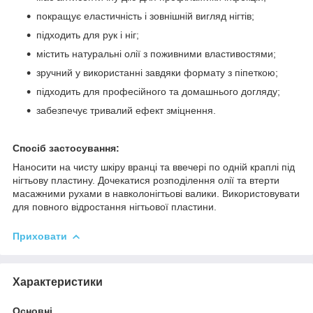
покращує еластичність і зовнішній вигляд нігтів;
підходить для рук і ніг;
містить натуральні олії з поживними властивостями;
зручний у використанні завдяки формату з піпеткою;
підходить для професійного та домашнього догляду;
забезпечує тривалий ефект зміцнення.
Спосіб застосування:
Наносити на чисту шкіру вранці та ввечері по одній краплі під
нігтьову пластину. Дочекатися розподілення олії та втерти
масажними рухами в навколонігтьові валики. Використовувати
для повного відростання нігтьової пластини.
Приховати
Характеристики
Основні