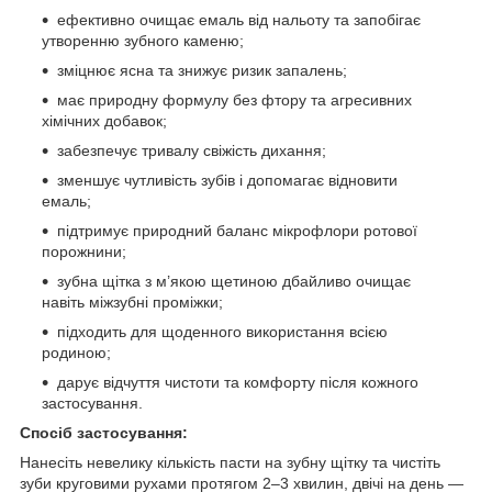
ефективно очищає емаль від нальоту та запобігає
утворенню зубного каменю;
зміцнює ясна та знижує ризик запалень;
має природну формулу без фтору та агресивних
хімічних добавок;
забезпечує тривалу свіжість дихання;
зменшує чутливість зубів і допомагає відновити
емаль;
підтримує природний баланс мікрофлори ротової
порожнини;
зубна щітка з м’якою щетиною дбайливо очищає
навіть міжзубні проміжки;
підходить для щоденного використання всією
родиною;
дарує відчуття чистоти та комфорту після кожного
застосування.
Спосіб застосування:
Нанесіть невелику кількість пасти на зубну щітку та чистіть
зуби круговими рухами протягом 2–3 хвилин, двічі на день —