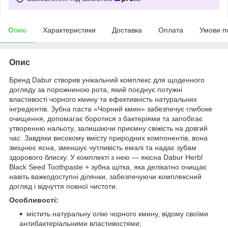
Опис
Характеристики
Доставка
Оплата
Умови п
Опис
Бренд Dabur створив унікальний комплекс для щоденного
догляду за порожниною рота, який поєднує потужні
властивості чорного кмину та ефективність натуральних
інгредієнтів. Зубна паста «Чорний кмин» забезпечує глибоке
очищення, допомагає боротися з бактеріями та запобігає
утворенню нальоту, залишаючи приємну свіжість на довгий
час. Завдяки високому вмісту природних компонентів, вона
зміцнює ясна, зменшує чутливість емалі та надає зубам
здорового блиску. У комплекті з нею — якісна Dabur Herbl
Black Seed Toothpaste + зубна щітка, яка делікатно очищає
навіть важкодоступні ділянки, забезпечуючи комплексний
догляд і відчуття повної чистоти.
Особливості:
містить натуральну олію чорного кмину, відому своїми
антибактеріальними властивостями;