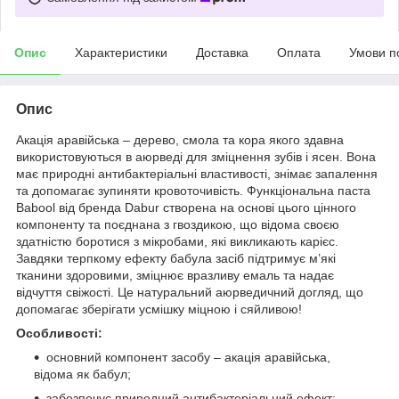
Опис
Характеристики
Доставка
Оплата
Умови п
Опис
Акація аравійська – дерево, смола та кора якого здавна
використовуються в аюрведі для зміцнення зубів і ясен. Вона
має природні антибактеріальні властивості, знімає запалення
та допомагає зупиняти кровоточивість. Функціональна паста
Babool від бренда Dabur створена на основі цього цінного
компоненту та поєднана з гвоздикою, що відома своєю
здатністю боротися з мікробами, які викликають карієс.
Завдяки терпкому ефекту бабула засіб підтримує м’які
тканини здоровими, зміцнює вразливу емаль та надає
відчуття свіжості. Це натуральний аюрведичний догляд, що
допомагає зберігати усмішку міцною і сяйливою!
Особливості:
основний компонент засобу – акація аравійська,
відома як бабул;
забезпечує природний антибактеріальний ефект;