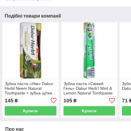
Подібні товари компанії
Зубна паста «Нім» Dabur
Зубна паста «Свіжий
Зубн
Herbl Neem Natural
Гель» Dabur Herb'l Mint &
Dabu
Toothpaste + зубна щітка
Lemon Natural Toothpaste
145
105
71
₴
₴
Купити
Купити
Про нас