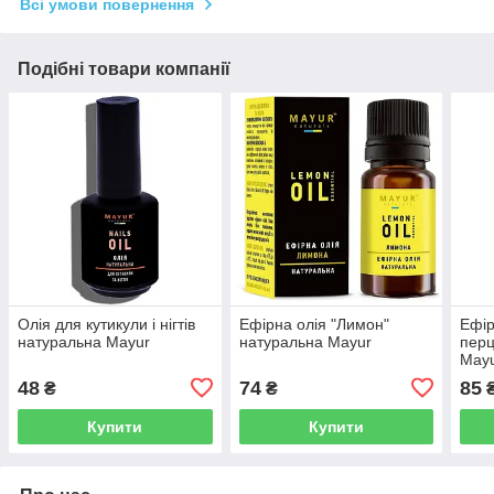
Всі умови повернення
Подібні товари компанії
Олія для кутикули і нігтів
Ефірна олія "Лимон"
Ефір
натуральна Mayur
натуральна Mayur
перц
May
48
74
85
₴
₴
Купити
Купити