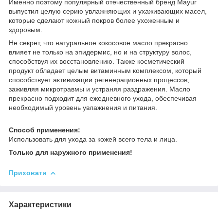
Именно поэтому популярный отечественный бренд Mayur
выпустил целую серию увлажняющих и ухаживающих масел,
которые сделают кожный покров более ухоженным и
здоровым.
Не секрет, что натуральное кокосовое масло прекрасно
влияет не только на эпидермис, но и на структуру волос,
способствуя их восстановлению. Также косметический
продукт обладает целым витаминным комплексом, который
способствует активизации регенерационных процессов,
заживляя микротравмы и устраняя раздражения. Масло
прекрасно подходит для ежедневного ухода, обеспечивая
необходимый уровень увлажнения и питания.
Способ применения:
Использовать для ухода за кожей всего тела и лица.
Только для наружного применения!
Приховати
Характеристики