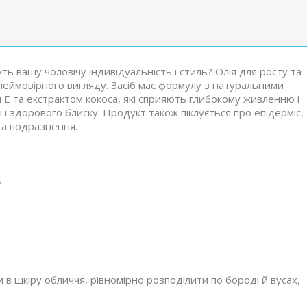
ть вашу чоловічу індивідуальність і стиль? Олія для росту та
еймовірного вигляду. Засіб має формулу з натуральними
м Е та екстрактом кокоса, які сприяють глибокому живленню і
і здорового блиску. Продукт також піклується про епідерміс,
та подразнення.
;
 в шкіру обличчя, рівномірно розподілити по бороді й вусах,