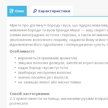
Опис
Характеристики
Мрієте про доглянуті бороду і вуса, що підкреслюватиму
живлення бороди та вусів бренда Mayur — ваш секрет н
оліями виноградних кісточок і персика, а також вітаміно
зволоженню волосяного покриву, надаючи йому м’якості 
відновлюючи його гідробаланс і попереджаючи сухість 
Особливості:
вирізняється приємним ароматом;
зміцнює волосяні фолікули, запобігає втраті волосся
надає бороді і вусам густоти;
приборкує неслухняні волоски;
значно посилює ріст волосся;
не залишає липкої або масної плівки.
Спосіб застосування:
2-3 краплі нанести на пальці, масажними рухами втирати
розчесати.