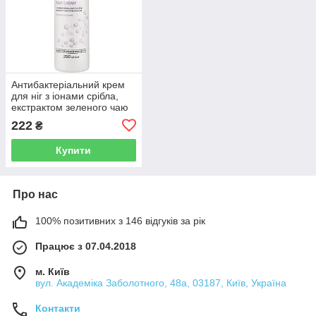
Антибактеріальний крем
для ніг з іонами срібла,
екстрактом зеленого чаю
та ментолом Shelly
222
₴
Professional Care
Antibacterial Foot
Купити
Про нас
100% позитивних з 146 відгуків за рік
Працює з 07.04.2018
м. Київ
вул. Академіка Заболотного, 48а, 03187, Київ, Україна
Контакти