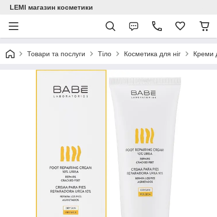
LEMI магазин косметики
Товари та послуги
Тіло
Косметика для ніг
Креми д