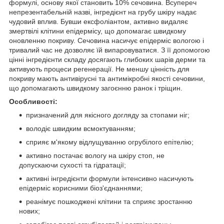
формулі, основу якої становить 10% сечовина. Всупереч
непрезентабельній назві, інгредієнт на грубу шкіру надає
чудовий вплив. Бувши ексфоліантом, активно видаляє
змертвілі клітини епідермісу, що допомагає швидкому
оновленню покриву. Сечовина насичує епідерміс вологою і
тривалий час не дозволяє їй випаровуватися. З її допомогою
цінні інгредієнти складу досягають глибоких шарів дерми та
активують процеси регенерації. Не меншу цінність для
покриву мають антивірусні та антимікробні якості сечовини,
що допомагають швидкому загоєнню ранок і тріщин.
Особливості:
призначений для якісного догляду за стопами ніг;
володіє швидким всмоктуванням;
сприяє м'якому відлущуванню огрубілого епітелію;
активно постачає вологу на шкіру стоп, не
допускаючи сухості та гідратації;
активні інгредієнти формули інтенсивно насичують
епідерміс корисними біоз'єднаннями;
реанімує пошкоджені клітини та сприяє зростанню
нових;