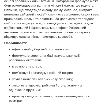
основі рослинних олій і вітамінів. Натуральна формула може
бути рекомендована вагітним жінкам і мамам що годують.
Вітаміни, що входять до складу крему, силанол, екстракт
центелли азійський і кофеїн сприяють зміцненню судин і вен,
прибирають шрами та розтяжки. За допомогою трояндової
олії покрив підтягується, розгладжується. Інгредієнт надає
відбілювальний і відновлювальний ефект. Унікальний
антицелюлітний комплекс уповільнює процеси старіння,
підвищує еластичність, прискорює кровообіг.
Особливості:
ефективний у боротьбі з розтяжками;
формула створена на базі натуральних олій і
рослинних екстрактів;
має ніжну текстуру;
пом'якшує і розгладжує шкірний покрив;
усуває целюліт і апельсинову скоринку;
зміцнює епідерміс, роблячи його еластичним і
одночасно пружним;
приховує видимі розтяжки, значно зменшуючи їх в
розмірах;