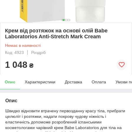
Крем від розтяжок на основі олій Babe
Laboratorios Anti-Stretch Mark Cream
Немає в наявності
Код: 4923
Роздріб
1 048
₴
Опис
Характеристики
Доставка
Оплата
Умови п
Опис
Швидко відновити втрачену первозданну красу тіла, прибрати
целюліт і розтяжки, надати покрову чудову ніжність і
еластичність допоможе розроблений іспанськими
косметологами чарівний крем Babe Laboratorios для тіла на