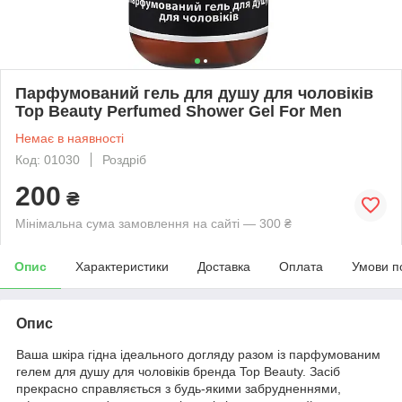
Парфумований гель для душу для чоловіків
Top Beauty Perfumed Shower Gel For Men
Немає в наявності
Код: 01030
Роздріб
200
₴
Мінімальна сума замовлення на сайті — 300 ₴
Опис
Характеристики
Доставка
Оплата
Умови п
Опис
Ваша шкіра гідна ідеального догляду разом із парфумованим
гелем для душу для чоловіків бренда Top Beauty. Засіб
прекрасно справляється з будь-якими забрудненнями,