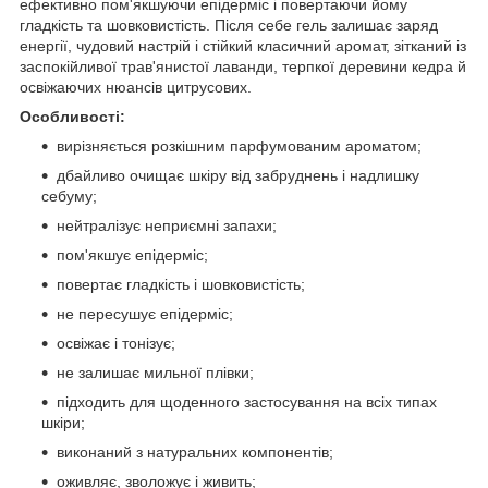
ефективно пом'якшуючи епідерміс і повертаючи йому
гладкість та шовковистість. Після себе гель залишає заряд
енергії, чудовий настрій і стійкий класичний аромат, зітканий із
заспокійливої трав'янистої лаванди, терпкої деревини кедра й
освіжаючих нюансів цитрусових.
Особливості:
вирізняється розкішним парфумованим ароматом;
дбайливо очищає шкіру від забруднень і надлишку
себуму;
нейтралізує неприємні запахи;
пом'якшує епідерміс;
повертає гладкість і шовковистість;
не пересушує епідерміс;
освіжає і тонізує;
не залишає мильної плівки;
підходить для щоденного застосування на всіх типах
шкіри;
виконаний з натуральних компонентів;
оживляє, зволожує і живить;