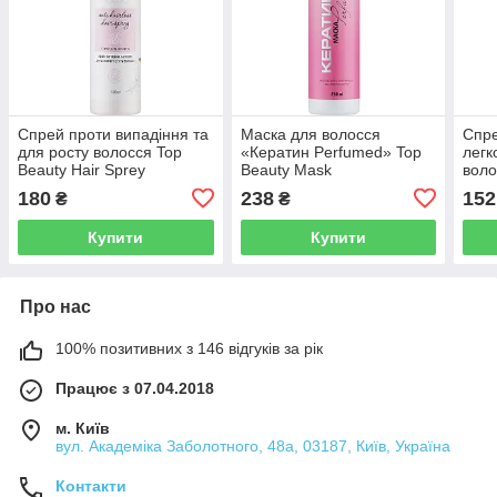
Спрей проти випадіння та
Маска для волосся
Спре
для росту волосся Top
«Кератин Perfumed» Top
легк
Beauty Hair Sprey
Beauty Mask
воло
Ther
180
238
152
₴
₴
Купити
Купити
Про нас
100% позитивних з 146 відгуків за рік
Працює з 07.04.2018
м. Київ
вул. Академіка Заболотного, 48а, 03187, Київ, Україна
Контакти