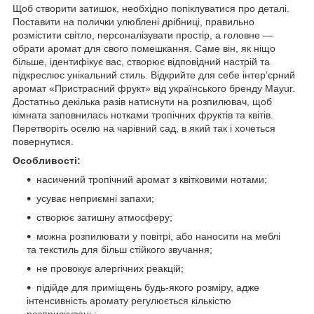
Щоб створити затишок, необхідно попіклуватися про деталі.
Поставити на полички улюблені дрібниці, правильно
розмістити світло, персоналізувати простір, а головне —
обрати аромат для свого помешкання. Саме він, як ніщо
більше, ідентифікує вас, створює відповідний настрій та
підкреслює унікальний стиль. Відкрийте для себе інтер’єрний
аромат «Пристрасний фрукт» від українського бренду Mayur.
Достатньо декілька разів натиснути на розпилювач, щоб
кімната заповнилась нотками тропічних фруктів та квітів.
Перетворіть оселю на чарівний сад, в який так і хочеться
повернутися.
Особливості:
насичений тропічний аромат з квітковими нотами;
усуває неприємні запахи;
створює затишну атмосферу;
можна розпилювати у повітрі, або наносити на меблі
та текстиль для більш стійкого звучання;
не провокує алергічних реакцій;
підійде для приміщень будь-якого розміру, адже
інтенсивність аромату регулюється кількістю
розприскувань;