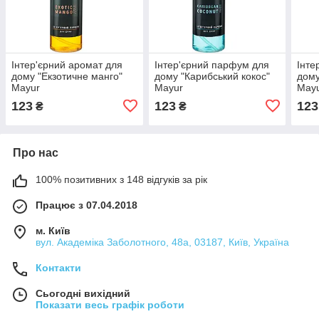
Інтер'єрний аромат для
Інтер'єрний парфум для
Інте
дому "Екзотичне манго"
дому "Карибський кокос"
дому
Mayur
Mayur
May
123
123
123
₴
₴
Про нас
100% позитивних з 148 відгуків за рік
Працює з 07.04.2018
м. Київ
вул. Академіка Заболотного, 48а, 03187, Київ, Україна
Контакти
Сьогодні вихідний
Показати весь графік роботи