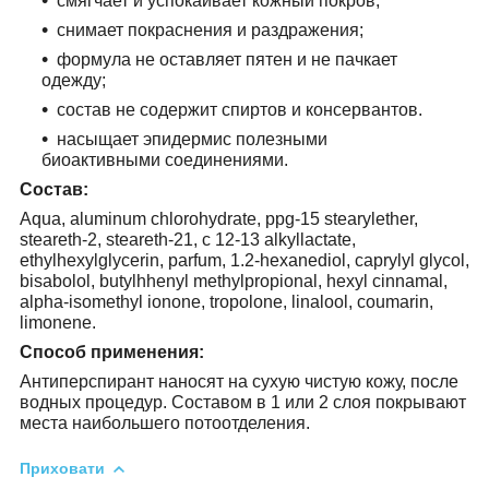
смягчает и успокаивает кожный покров;
снимает покраснения и раздражения;
формула не оставляет пятен и не пачкает
одежду;
состав не содержит спиртов и консервантов.
насыщает эпидермис полезными
биоактивными соединениями.
Состав:
Aqua, aluminum chlorohydrate, ppg-15 stearylether,
steareth-2, steareth-21, c 12-13 alkyllactate,
ethylhexylglycerin, parfum, 1.2-hexanediol, caprylyl glycol,
bisabolol, butylhhenyl methylpropional, hexyl cinnamal,
alpha-isomethyl ionone, tropolone, linalool, coumarin,
limonene.
Способ применения:
Антиперспирант наносят на сухую чистую кожу, после
водных процедур. Составом в 1 или 2 слоя покрывают
места наибольшего потоотделения.
Приховати