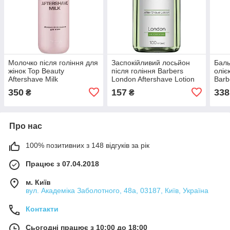
Молочко після гоління для
Заспокійливий лосьйон
Баль
жінок Top Beauty
після гоління Barbers
оліє
Aftershave Milk
London Aftershave Lotion
Barb
Shav
350
157
338
₴
₴
Про нас
100% позитивних з 148 відгуків за рік
Працює з 07.04.2018
м. Київ
вул. Академіка Заболотного, 48а, 03187, Київ, Україна
Контакти
Сьогодні працює з 10:00 до 18:00