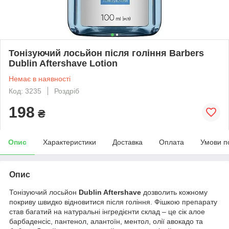
Тонізуючий лосьйон після гоління Barbers
Dublin Aftershave Lotion
Немає в наявності
Код: 3235
Роздріб
198
₴
Опис
Характеристики
Доставка
Оплата
Умови п
Опис
Тонізуючий лосьйон
Dublin Aftershave
дозволить кожному
покриву швидко відновитися після гоління. Фішкою препарату
став багатий на натуральні інгредієнти склад – це сік алое
барбаденсіс, пантенол, алантоїн, ментол, олії авокадо та