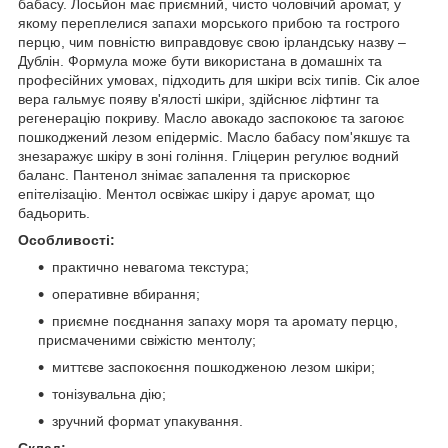
бабасу. Лосьйон має приємний, чисто чоловічий аромат, у
якому переплелися запахи морського прибою та гострого
перцю, чим повністю виправдовує свою ірландську назву –
Дублін. Формула може бути використана в домашніх та
професійних умовах, підходить для шкіри всіх типів. Сік алое
вера гальмує появу в'ялості шкіри, здійснює ліфтинг та
регенерацію покриву. Масло авокадо заспокоює та загоює
пошкоджений лезом епідерміс. Масло бабасу пом'якшує та
знезаражує шкіру в зоні гоління. Гліцерин регулює водний
баланс. Пантенол знімає запалення та прискорює
епітелізацію. Ментол освіжає шкіру і дарує аромат, що
бадьорить.
Особливості:
практично невагома текстура;
оперативне вбирання;
приємне поєднання запаху моря та аромату перцю,
присмаченими свіжістю ментолу;
миттєве заспокоєння пошкодженою лезом шкіри;
тонізувальна дію;
зручний формат упакування.
Склад: