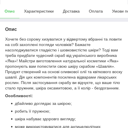
Опис
Характеристики
Доставка
Оплата
Умови п
Опис
Хочете без сорому хизуватися у відвертому вбранні та ловити
на собі захоплені погляди чоловіків? Бажаєте
насолоджуватися гладкістю і шовковистістю шкіри? Тоді вам
треба придбати чудесний скраб від українського виробника
«Яка»! Майстри виготовлення натуральної косметики «Яка»
пропонують вам попестити свою шкіру скрабом «Шавлія».
Продукт створений на основі оливкової олії та квіткового воску
шавлії. Дія цих компонентів посилена відварами лікарських
рослин. Після застосування скрабу ви відчуєте, що ваше тіло
стало пружним, шкіра оксамитовою, а її колір - бездоганним.
Особливості:
дбайливо доглядає за шкірою;
робить її пружною;
шкіра набуває здоровго вигляду;
може використовуватися для антицелюлітних