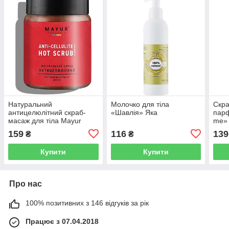
Натуральний
Молочко для тіла
Скра
антицелюлітний скраб-
«Шавлія» Яка
пар
масаж для тіла Mayur
me» 
159
116
139
₴
₴
Купити
Купити
Про нас
100% позитивних з 146 відгуків за рік
Працює з 07.04.2018