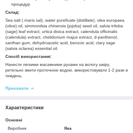
процедур.
Склад:
Sea salt ( maris sal), water pureficate (distillate), olea europaea
(olive) oil, simmondsia chinensis (jojoba) seed oil, salvia triloba
(sage) leaf extract, urtica dioica extract, calendula officinalis
(calendula) extract, chelidonium majus extract, d-panthenol,
xanthan gum, dehydroacetic acid, benzoic acid, clary sage
(salvia sclarea) essential oil.
Спосіб використання:
Нанести легкими масажними рухами на вологу шкіру,
ретельно змити проточною водою, використовувати 1-2 рази в
тиждень.
Приховати
Характеристики
Основні
Виробник
Яка