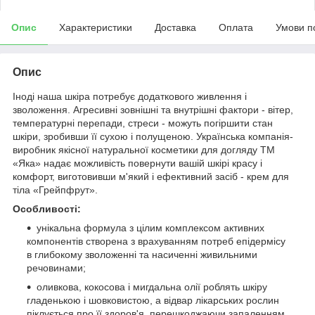
Опис
Характеристики
Доставка
Оплата
Умови п
Опис
Іноді наша шкіра потребує додаткового живлення і
зволоження. Агресивні зовнішні та внутрішні фактори - вітер,
температурні перепади, стреси - можуть погіршити стан
шкіри, зробивши її сухою і полущеною. Українська компанія-
виробник якісної натуральної косметики для догляду ТМ
«Яка» надає можливість повернути вашій шкірі красу і
комфорт, виготовивши м'який і ефективний засіб - крем для
тіла «Грейпфрут».
Особливості:
унікальна формула з цілим комплексом активних
компонентів створена з врахуванням потреб епідермісу
в глибокому зволоженні та насиченні живильними
речовинами;
оливкова, кокосова і мигдальна олії роблять шкіру
гладенькою і шовковистою, а відвар лікарських рослин
піклується про її здоров'я, перешкоджаючи запаленням