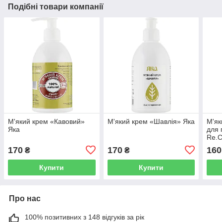
Подібні товари компанії
М'який крем «Кавовий»
М'який крем «Шавлія» Яка
М'як
Яка
для 
Re.C
Clea
170
170
160
₴
₴
Купити
Купити
Про нас
100% позитивних з 148 відгуків за рік