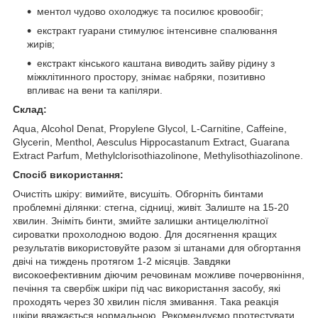
ментол чудово охолоджує та посилює кровообіг;
екстракт гуарани стимулює інтенсивне спалювання
жирів;
екстракт кінського каштана виводить зайву рідину з
міжклітинного простору, знімає набряки, позитивно
впливає на вени та капіляри.
Склад:
Aqua, Alcohol Denat, Propylene Glycol, L-Carnitine, Caffeine,
Glycerin, Menthol, Aesculus Hippocastanum Extract, Guarana
Extract Parfum, Methylclorisothiazolinone, Methylisothiazolinone.
Спосіб використання:
Очистіть шкіру: вимийте, висушіть. Обгорніть бинтами
проблемні ділянки: стегна, сідниці, живіт. Залиште на 15-20
хвилин. Зніміть бинти, змийте залишки антицелюлітної
сироватки прохолодною водою. Для досягнення кращих
результатів використовуйте разом зі штанами для обгортання
двічі на тиждень протягом 1-2 місяців. Завдяки
високоефективним діючим речовинам можливе почервоніння,
печіння та свербіж шкіри під час використання засобу, які
проходять через 30 хвилин після змивання. Така реакція
шкіри вважається нормальною. Рекомендуємо протестувати