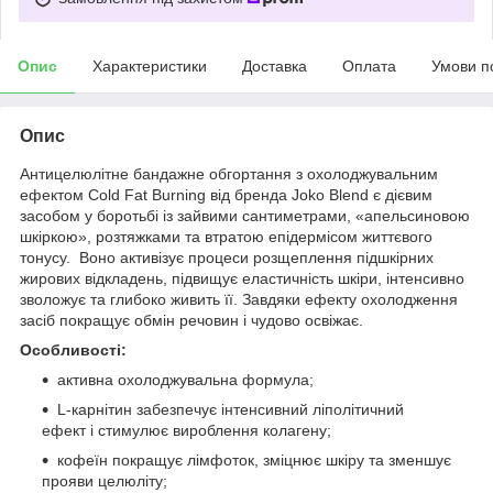
Опис
Характеристики
Доставка
Оплата
Умови п
Опис
Антицелюлітне бандажне обгортання з охолоджувальним
ефектом Cold Fat Burning від бренда Joko Blend є дієвим
засобом у боротьбі із зайвими сантиметрами, «апельсиновою
шкіркою», розтяжками та втратою епідермісом життєвого
тонусу. Воно активізує процеси розщеплення підшкірних
жирових відкладень, підвищує еластичність шкіри, інтенсивно
зволожує та глибоко живить її. Завдяки ефекту охолодження
засіб покращує обмін речовин і чудово освіжає.
Особливості:
активна охолоджувальна формула;
L-карнітин забезпечує інтенсивний ліполітичний
ефект і стимулює вироблення колагену;
кофеїн покращує лімфоток, зміцнює шкіру та зменшує
прояви целюліту;