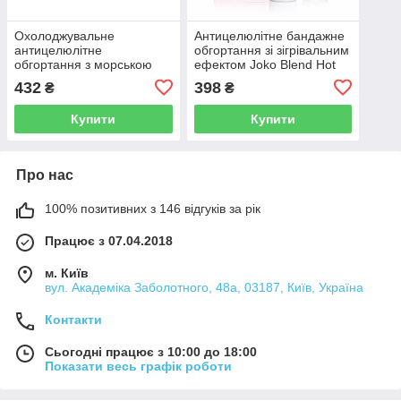
Охолоджувальне
Антицелюлітне бандажне
антицелюлітне
обгортання зі зігрівальним
обгортання з морською
ефектом Joko Blend Hot
сіллю й ефірною олією
Fat Burning
432
398
₴
₴
перцевої мяти Hollyskin
Thalassotherapy
Купити
Купити
Про нас
100% позитивних з 146 відгуків за рік
Працює з 07.04.2018
м. Київ
вул. Академіка Заболотного, 48а, 03187, Київ, Україна
Контакти
Сьогодні працює з 10:00 до 18:00
Показати весь графік роботи