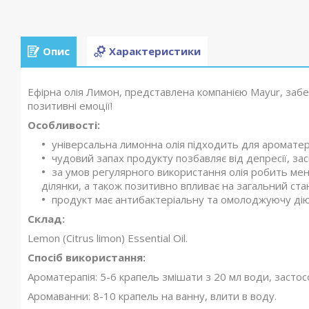
Опис
Характеристики
Ефірна олія Лимон, представлена компанією Mayur, забе
позитивні емоції!
Особливості:
універсальна лимонна олія підходить для ароматера
чудовий запах продукту позбавляє від депресії, з
за умов регулярного використання олія робить мен
ділянки, а також позитивно впливає на загальний ста
продукт має антибактеріальну та омолоджуючу дію, 
Склад:
Lemon (Citrus limon) Essential Oil.
Спосіб використання:
Ароматерапія: 5-6 крапель змішати з 20 мл води, засто
Аромаванни: 8-10 крапель на ванну, влити в воду.