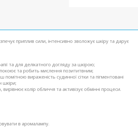
зпечує приплив сили, інтенсивно зволожує шкіру та дарує
пії та для делікатного догляду за шкірою;
аспокоює та робить мислення позититвним;
ш помітною вираженість судинної сітки та пігментовані
н шкіри;
вирівнює колір обличчя та активізує обмінні процеси.
совувати в аромалампу.