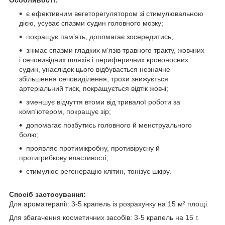
є ефективним вегеторегулятором зі стимулювальною
дією, усуває спазми судин головного мозку;
покращує пам’ять, допомагає зосередитись;
знімає спазми гладких м'язів травного тракту, жовчних
і сечовивідних шляхів і периферичних кровоносних
судин, унаслідок цього відбувається незначне
збільшення сечовиділення, трохи знижується
артеріальний тиск, покращується відтік жовчі;
зменшує відчуття втоми від тривалої роботи за
комп'ютером, покращує зір;
допомагає позбутись головного й менструального
болю;
проявляє протимікробну, противірусну й
протигрибкову властивості;
стимулює регенерацію клітин, тонізує шкіру.
Спосіб застосування:
Для ароматерапії: 3-5 крапель із розрахунку на 15 м² площі.
Для збагачення косметичних засобів: 3-5 крапель на 15 г.