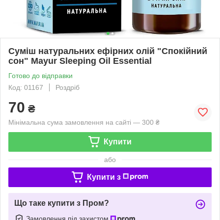
Суміш натуральних ефірних олій "Спокійний
сон" Mayur Sleeping Oil Essential
Готово до відправки
Код: 01167
Роздріб
70
₴
Мінімальна сума замовлення на сайті — 300 ₴
Купити
або
Купити з
Що таке купити з Пром?
Замовлення під захистом