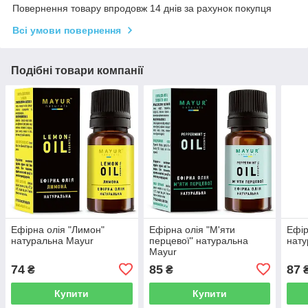
Повернення товару впродовж 14 днів за рахунок покупця
Всі умови повернення
Подібні товари компанії
Ефірна олія "Лимон"
Ефірна олія "М'яти
Ефір
натуральна Mayur
перцевої" натуральна
нату
Mayur
74
85
87
₴
₴
Купити
Купити