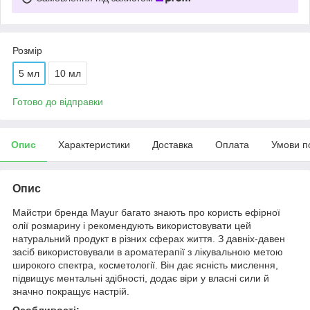
Розмір
5 мл
10 мл
Готово до відправки
Опис
Характеристики
Доставка
Оплата
Умови п
Опис
Майстри бренда Mayur багато знають про користь ефірної
олії розмарину і рекомендують використовувати цей
натуральний продукт в різних сферах життя. З давніх-давен
засіб використовували в ароматерапії з лікувальною метою
широкого спектра, косметології. Він дає ясність мислення,
підвищує ментальні здібності, додає віри у власні сили й
значно покращує настрій.
Особливості: