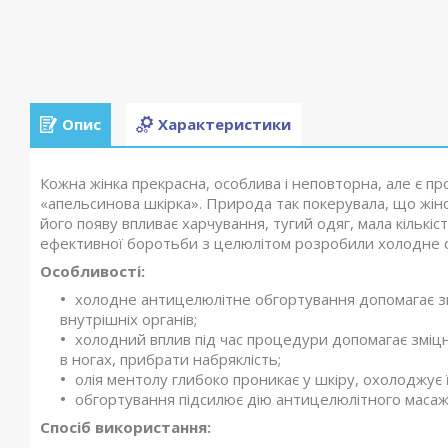
Опис
Характеристики
Кожна жінка прекрасна, особлива і неповторна, але є пр
«апельсинова шкірка». Природа так покерувала, що жіно
його появу впливає харчування, тугий одяг, мала кількі
ефективної боротьби з целюлітом розробили холодне о
Особливості:
холодне антицелюлітне обгортування допомагає зв
внутрішніх органів;
холодний вплив під час процедури допомагає зміцн
в ногах, прибрати набряклість;
олія ментолу глибоко проникає у шкіру, охолоджує її
обгортування підсилює дію антицелюлітного масаж
Спосіб використання: