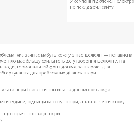
У компанії підключені електр
не покидаючи сайту.
облема, яка зачіпає мабуть кожну з нас: целюліт — ненависна
че тіло має більшу схильність до утворення целюліту. На
сть води, гормональний фон і догляд за шкірою. Для
бгортування для проблемних ділянок шкіри.
узити пори і вивести токсини за допомогою лімфи і
ити судини, підвищити тонус шкіри, а також зняти втому
, що сприяє тонізації шкіри;
у.