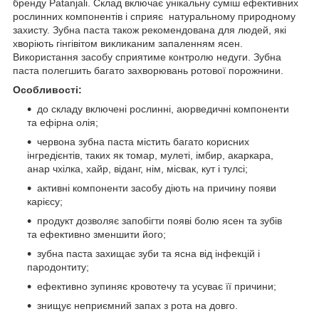
бренду Patanjali. Склад включає унікальну суміш ефективних
рослинних компонентів і сприяє натуральному природному
захисту. Зубна паста також рекомендована для людей, які
хворіють гінгівітом викликаним запаленням ясен.
Використання засобу сприятиме контролю недуги. Зубна
паста полегшить багато захворювань ротової порожнини.
Особливості:
до складу включені рослинні, аюрведичні компоненти
та ефірна олія;
червона зубна паста містить багато корисних
інгредієнтів, таких як томар, мулеті, імбир, акаркара,
анар чхілка, хайр, віданг, нім, місвак, кут і тулсі;
активні компоненти засобу діють на причину появи
карієсу;
продукт дозволяє запобігти появі болю ясен та зубів
та ефективно зменшити його;
зубна паста захищає зуби та ясна від інфекцій і
пародонтиту;
ефективно зупиняє кровотечу та усуває її причини;
знищує неприємний запах з рота на довго.