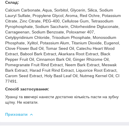
Склад:
Calcium Carbonate, Aqua, Sorbitol, Glycerin, Silica, Sodium
Lauryl Sulfate, Propylene Glycol, Aroma, Red Ochre, Potassium
Citrate, Zinc Citrate, PEG-400, Cellulose Gum, Tetrasodium
Pyrophosphate, Sodium Saccharin, Chlorhexidine Digluconate,
Carrageenan, Sodium Benzoate, Poloxamer 407,
Cetylpyridinium Chloride, Trisodium Phosphate, Monosodium
Phosphate, Xylitol, Potassium Alum, Titanium Dioxide, Eugenol,
Clove Flower Bud Oil, Tomar Seed Oil, Catechu Heart Wood
Extract, Babool Bark Extract, Akarkara Root Extract, Black
Pepper Fruit Oil, Cinnamon Bark Oil, Ginger Rhizome Oil,
Pomegranate Fruit Rind Extract, Neem Bark Extract, Meswak
Bark Extract, Harad Fruit Rind Extract, Liquorice Root Extract,
Carom Seed Extract, Holy Basil Leaf Oil, Nutmeg Kernel Oil, CI
77491.
Спосіб застосування:
Уранці та ввечері нанести достатню кількість пасти на зубну
щітку. Не ковтати.
Приховати