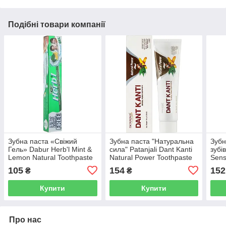
Подібні товари компанії
Зубна паста «Свіжий
Зубна паста "Натуральна
Зубн
Гель» Dabur Herb'l Mint &
сила" Patanjali Dant Kanti
зубів
Lemon Natural Toothpaste
Natural Power Toothpaste
Sens
105
154
152
₴
₴
Купити
Купити
Про нас