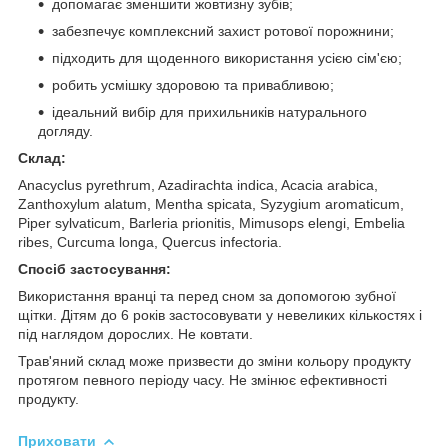
допомагає зменшити жовтизну зубів;
забезпечує комплексний захист ротової порожнини;
підходить для щоденного використання усією сім'єю;
робить усмішку здоровою та привабливою;
ідеальний вибір для прихильників натурального
догляду.
Склад:
Anacyclus pyrethrum, Azadirachta indica, Acacia arabica,
Zanthoxylum alatum, Mentha spicata, Syzygium aromaticum,
Piper sylvaticum, Barleria prionitis, Mimusops elengi, Embelia
ribes, Curcuma longa, Quercus infectoria.
Спосіб застосування:
Використання вранці та перед сном за допомогою зубної
щітки. Дітям до 6 років застосовувати у невеликих кількостях і
під наглядом дорослих. Не ковтати.
Трав'яний склад може призвести до зміни кольору продукту
протягом певного періоду часу. Не змінює ефективності
продукту.
Приховати