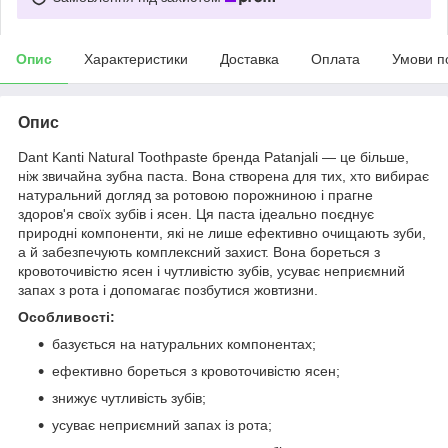
Опис
Характеристики
Доставка
Оплата
Умови п
Опис
Dant Kanti Natural Toothpaste бренда Patanjali — це більше,
ніж звичайна зубна паста. Вона створена для тих, хто вибирає
натуральний догляд за ротовою порожниною і прагне
здоров'я своїх зубів і ясен. Ця паста ідеально поєднує
природні компоненти, які не лише ефективно очищають зуби,
а й забезпечують комплексний захист. Вона бореться з
кровоточивістю ясен і чутливістю зубів, усуває неприємний
запах з рота і допомагає позбутися жовтизни.
Особливості:
базується на натуральних компонентах;
ефективно бореться з кровоточивістю ясен;
знижує чутливість зубів;
усуває неприємний запах із рота;