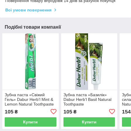
Повернення товару впродовж 14 днів за рахунок покупця
Всі умови повернення
Подібні товари компанії
Зубна паста «Свіжий
Зубна паста «Базилік»
Зубн
Гель» Dabur Herb'l Mint &
Dabur Herb'l Basil Natural
сила
Lemon Natural Toothpaste
Toothpaste
Natu
105
105
154
₴
₴
Купити
Купити