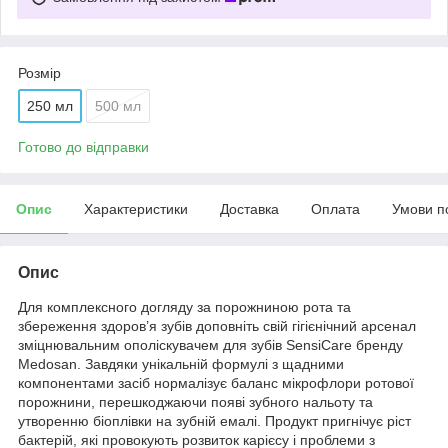
Розмір
250 мл
500 мл
Готово до відправки
Опис
Характеристики
Доставка
Оплата
Умови п
Опис
Для комплексного догляду за порожниною рота та
збереження здоров’я зубів доповніть свій гігієнічний арсенал
зміцнювальним ополіскувачем для зубів SensiCare бренду
Medosan. Завдяки унікальній формулі з щадними
компонентами засіб нормалізує баланс мікрофлори ротової
порожнини, перешкоджаючи появі зубного нальоту та
утворенню біоплівки на зубній емалі. Продукт пригнічує ріст
бактерій, які провокують розвиток карієсу і проблеми з