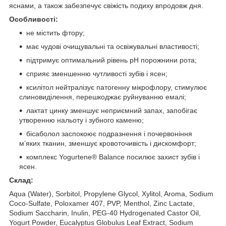
яснами, а також забезпечує свіжість подиху впродовж дня.
Особливості:
не містить фтору;
має чудові очищувальні та освіжувальні властивості;
підтримує оптимальний рівень pH порожнини рота;
сприяє зменшенню чутливості зубів і ясен;
ксилітол нейтралізує патогенну мікрофлору, стимулює
слиновиділення, перешкоджає руйнуванню емалі;
лактат цинку зменшує неприємний запах, запобігає
утворенню нальоту і зубного каменю;
бісаболол заспокоює подразнення і почервоніння
м’яких тканин, зменшує кровоточивість і дискомфорт;
комплекс Yogurtene® Balance посилює захист зубів і
ясен.
Склад:
Aqua (Water), Sorbitol, Propylene Glycol, Xylitol, Aroma, Sodium
Coco-Sulfate, Poloxamer 407, PVP, Menthol, Zinc Lactate,
Sodium Saccharin, Inulin, PEG-40 Hydrogenated Castor Oil,
Yogurt Powder, Eucalyptus Globulus Leaf Extract, Sodium