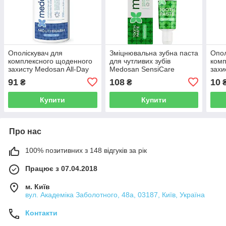
Ополіскувач для
Зміцнювальна зубна паста
Опол
комплексного щоденного
для чутливих зубів
комп
захисту Medosan All-Day
Medosan SensiCare
захи
Care Mouthwash
All-
91
108
10
₴
₴
Купити
Купити
Про нас
100% позитивних з 148 відгуків за рік
Працює з 07.04.2018
м. Київ
вул. Академіка Заболотного, 48а, 03187, Київ, Україна
Контакти